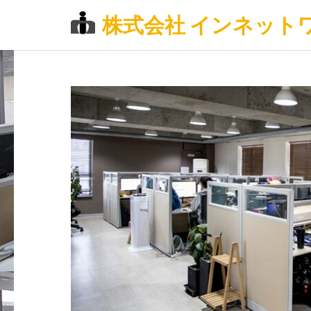
株式会社 インネット
コ
ン
テ
ン
ツ
へ
ス
キ
ッ
プ
(Enter
を
押
す)